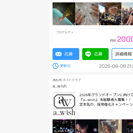
フロアレディ
200
時給
応募
応募
詳細情報
2026-08-08 21:
高松市/ホストクラブ
a...wish
2026年グランドオープンに向け
『a...wish』 未経験者大募集！！ 期間限
定本気の、採用強化キャンペーン