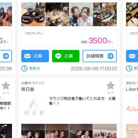
フロアレディ
フロ
0
3500
円～
時給
円～
応募
応募
詳細情報
25:36
2026-08-08 17:00:01
丸亀市/ラウンジ
高松市/
明日香
Liber
キープ
キープ
て
ラウンジ明日香で働いてくれる方 大募
集！！
中！！