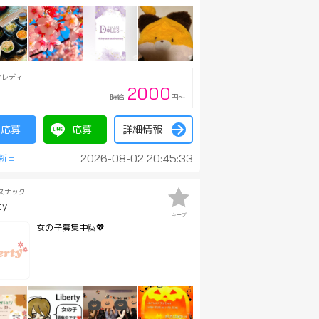
アレディ
2000
時給
円～
応募
応募
詳細情報
2026-08-02 20:45:33
スナック
ty
キープ
女の子募集中🙋💖