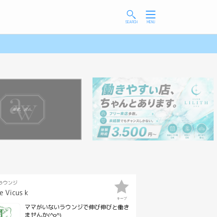
ェ)の求人
高松ガールズバーの求人
丸亀ミックスバーの求人
高知ホストク
ラウンジ
e Vicus k
キープ
ママがいないラウンジで伸び伸びと働き
ませんか(^o^)