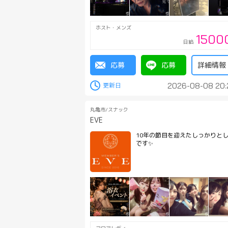
ホスト・メンズ
1500
日給
応募
応募
詳細情報
2026-08-08 20:
丸亀市/スナック
EVE
10年の節目を迎えたしっかりと
です✨️