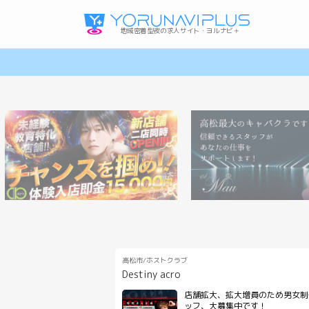
地域密着型夜の求人サイト・ヨルナビ＋
高知ガールズバーの求人
高松メンズ(パブ･メンズバー)の求人
岡山ホストクラブの求人
利用規約・プライバシーポリシー
高松市/ホストクラブ
Destiny acro
店舗拡大、拡大増員のため男女制
ッフ、大募集中です！