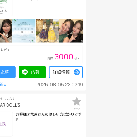
アレディ
3000
時給
円～
応募
応募
詳細情報
2026-08-06 22:02:19
ガールズバー
AR DOLL'S
キープ
お客様は常連さんの優しい方ばかりです
♪