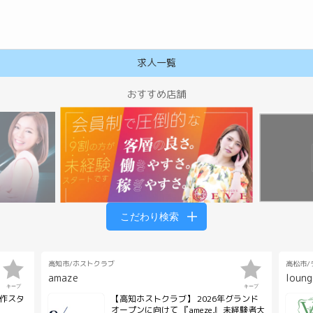
求人一覧
こだわり検索
エージェントに依頼する
高知メンズ(パブ･メンズバー)の求人
丸亀メンズ(パブ･メンズバー)の求人
高松ホストクラブの求人
高松コンカフェ(コンセプトカフ
松山ホストクラブの求人
高知市/ホストクラブ
高松市/
amaze
loung
キープ
キープ
作スタ
【高知ホストクラブ】 2026年グランド
オープンに向けて 『ameze』 未経験者大