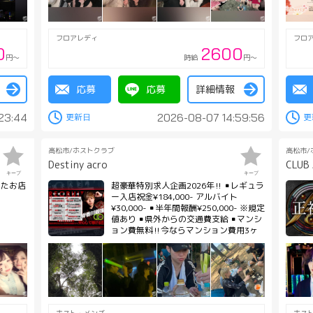
フロアレディ
フロ
0
2600
円～
時給
円～
応募
応募
詳細情報
23:44
2026-08-07 14:59:56
高松市/ホストクラブ
高松市/
Destiny acro
CLUB
キープ
キープ
したお店
超豪華特別求人企画2026年‼︎ ▪️レギュラ
ー入店祝金¥184,000- アルバイト
¥30,000- ▪️半年間報酬¥250,000- ※規定
値あり ▪️県外からの交通費支給 ▪️マンシ
ョン費無料‼︎今ならマンション費用3ヶ
月無料 ▪️ヘアメイク代無料(専属のヘア
メイク有り) ▪️携帯費用支給 ▪️名刺無料
▪️宣材撮影費無料 ▪️自社エステサロン完
備 問い合わせ先 店舗:087-823-8950 19
時から25時まで 求人担当 沖:090-5719-
3434 24hOK LINE okioki.