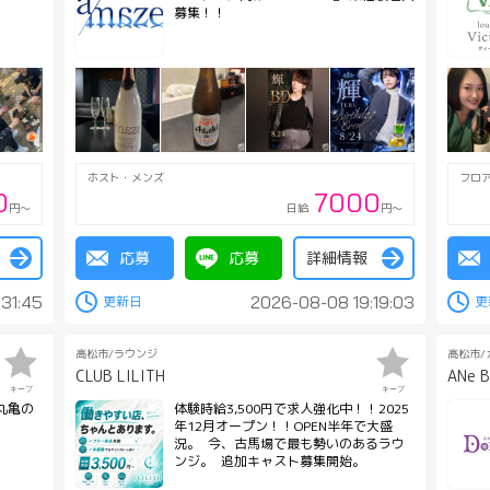
募集！！
ホスト・メンズ
フロ
0
7000
円～
日給
円～
応募
応募
詳細情報
:31:45
2026-08-08 19:19:03
高松市/ラウンジ
高松市/
CLUB LILITH
ANe B
キープ
キープ
丸亀の
体験時給3,500円で求人強化中！！2025
年12月オープン！！OPEN半年で大盛
況。 今、古馬場で最も勢いのあるラウ
ンジ。 追加キャスト募集開始。