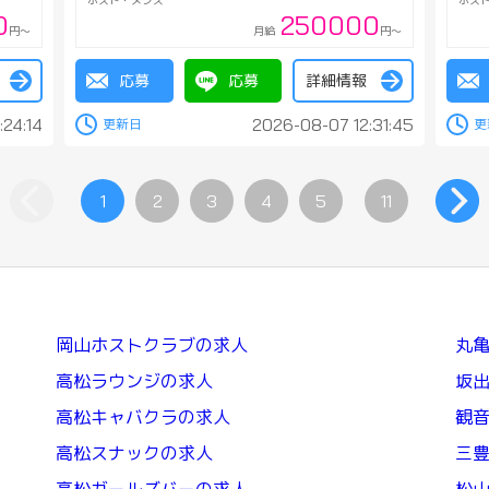
ホスト・メンズ
ホス
0
250000
円～
月給
円～
応募
応募
詳細情報
:24:14
2026-08-07 12:31:45
1
2
3
4
5
11
岡山ホストクラブの求人
丸
高松ラウンジの求人
坂
高松キャバクラの求人
観
高松スナックの求人
三