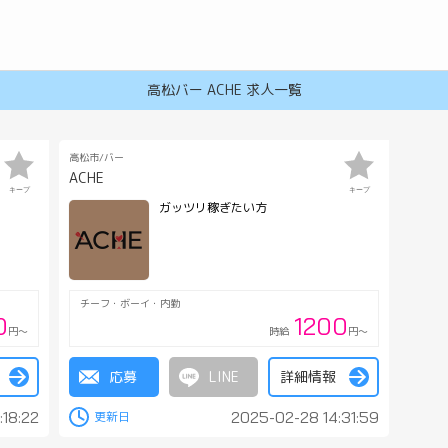
高松バー ACHE 求人一覧
高松市/バー
ACHE
キープ
キープ
ガッツリ稼ぎたい方
チーフ・ボーイ・内勤
0
1200
円～
時給
円～
エージェントに依頼する
高知メンズ(パブ･メンズバー)の求人
丸亀メンズ(パブ･メンズバー)の求人
高松ホストクラブの求人
高松コンカフェ(コンセプトカフ
松山ホストクラブの求人
応募
詳細情報
:18:22
2025-02-28 14:31:59