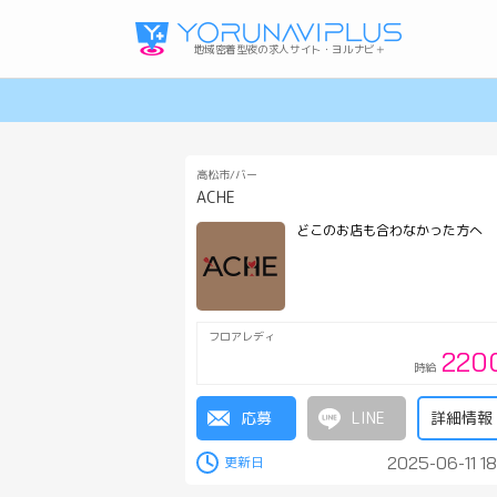
地域密着型夜の求人サイト・ヨルナビ＋
高松市/バー
ACHE
どこのお店も合わなかった方へ
フロアレディ
220
時給
高知ガールズバーの求人
高松メンズ(パブ･メンズバー)の求人
岡山ホストクラブの求人
利用規約・プライバシーポリシー
応募
詳細情報
2025-06-11 18