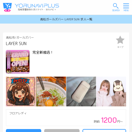
地域密着型夜の求人サイト・ヨルナビ＋
高松ガールズバー LAYER SUN 求人一覧
高松市/ガールズバー
LAYER SUN
キープ
完全新規店！
フロアレディ
1200
時給
円～