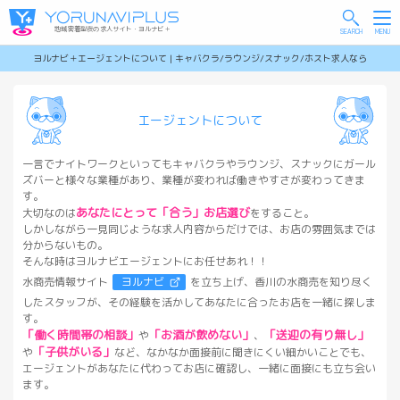
地域密着型夜の求人サイト・ヨルナビ＋
ヨルナビ＋エージェントについて | キャバクラ/ラウンジ/スナック/ホスト求人なら
エージェントについて
一言でナイトワークといってもキャバクラやラウンジ、スナックにガール
ズバーと様々な業種があり、業種が変われば働きやすさが変わってきま
す。
あなたにとって「合う」お店選び
大切なのは
をすること。
しかしながら一見同じような求人内容からだけでは、お店の雰囲気までは
分からないもの。
そんな時はヨルナビエージェントにお任せあれ！！
水商売情報サイト
ヨルナビ
を立ち上げ、香川の水商売を知り尽く
したスタッフが、その経験を活かしてあなたに合ったお店を一緒に探しま
す。
「働く時間帯の相談」
「お酒が飲めない」
「送迎の有り無し」
や
、
「子供がいる」
や
など、なかなか面接前に聞きにくい細かいことでも、
エージェントがあなたに代わってお店に確認し、一緒に面接にも立ち会い
ます。