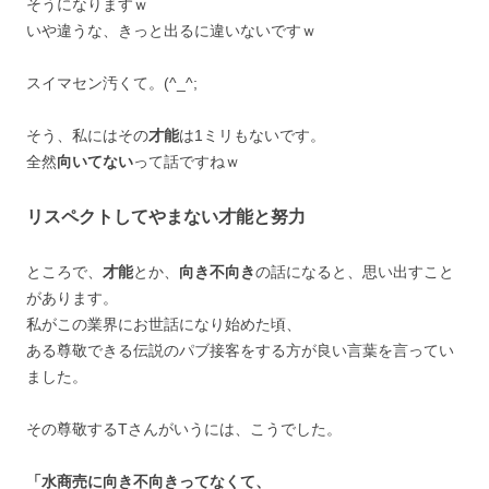
そうになりますｗ
いや違うな、きっと出るに違いないですｗ
スイマセン汚くて。(^_^;ゞ
そう、私にはその
才能
は1ミリもないです。
全然
向いてない
って話ですねｗ
リスペクトしてやまない才能と努力
ところで、
才能
とか、
向き不向き
の話になると、思い出すこと
があります。
私がこの業界にお世話になり始めた頃、
ある尊敬できる伝説のパブ接客をする方が良い言葉を言ってい
ました。
その尊敬するTさんがいうには、こうでした。
「水商売に向き不向きってなくて、