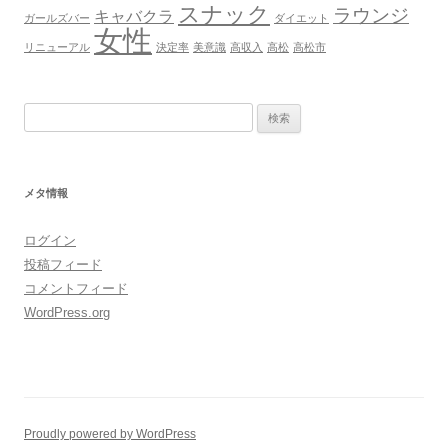
スナック
ラウンジ
キャバクラ
ガールズバー
ダイエット
女性
リニューアル
決定率
美意識
高収入
高松
高松市
検
索:
メタ情報
ログイン
投稿フィード
コメントフィード
WordPress.org
Proudly powered by WordPress