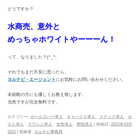
どうですか？
水商売、意外と
めっちゃホワイトやーーーん！
って、なりました？(^_^;ゞ
それでもまだ不安に思ったら、
ヨルナビ・エージェント
にお気軽にお問い合わせください。
未経験の方にも優しくお教え致します。
当然ですが完全無料です。
カテゴリー:
ガールズバー求人
、
キャバクラ求人
、
スナック求人
、
ホ
スト求人
、
ラウンジ求人
、
女性求人
、
男性求人
| 投稿日:
2022年10月
26日
|
投稿者:
ヨルナビ事務局