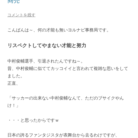
商売
コメントを残す
こんばんは～、何の才能も無いヨルナビ事務局です。
リスペクトしてやまない才能と努力
中村俊輔選手、引退されたんですね～。
昔、中村俊輔に似ててカッコイイと言われて複雑な思いをして
ました。
正直、
「サッカーの出来ない中村俊輔なんて、ただのブサイクやん
け！」
・・・と思ったからですｗ
日本の誇るファンタジスタが表舞台から去るわけですが、