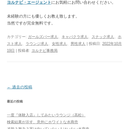
ヨルナビ・エージェント
にお気軽にお問い合わせください。
未経験の方にも優しくお教え致します。
当然ですが完全無料です。
カテゴリー:
ガールズバー求人
、
キャバクラ求人
、
スナック求人
、
ホ
スト求人
、
ラウンジ求人
、
女性求人
、
男性求人
| 投稿日:
2022年10月
19日
|
投稿者:
ヨルナビ事務局
投
←
過去の投稿
稿
最近の投稿
ナ
ビ
一度『体験入店』してみたいラウンジ（高松）
ゲ
検索結果が示す、意外にホワイトな水商売
ー
才能？努力？実は向いていない人はいない水商売