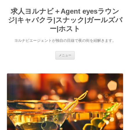
求人ヨルナビ＋Agent eyesラウン
ジ|キャバクラ|スナック|ガールズバ
ー|ホスト
ヨルナビエージェントが独自の目線で夜の街を紐解きます。
コ
メニュー
ン
テ
ン
ツ
へ
ス
キ
ッ
プ