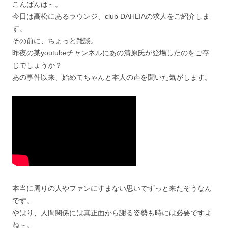
こんばんは～。
今日は高松にあるラウンジ、club DAHLIAの求人をご紹介しま
す。
その前に、ちょっと雑談。
昨夜の某youtubeチャンネルにあの清原氏が登場したのをご存
じでしょうか？
あの事件以来、始めてちゃんと本人の声を聞いた気がします。
本当に周りの人やファンにすまない思いでずっと来たそうなん
です。
やはり、人間関係には真正面から謝る姿勢も時には必要ですよ
ね～。