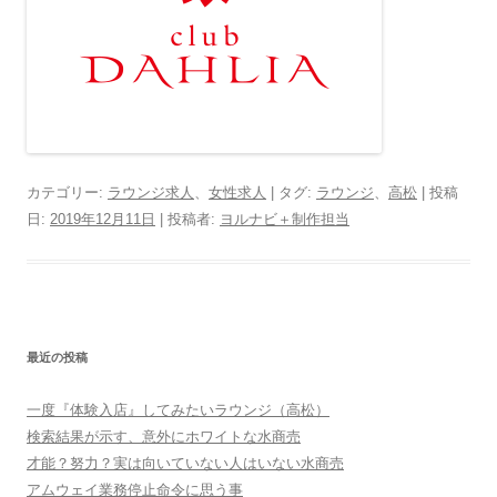
カテゴリー:
ラウンジ求人
、
女性求人
| タグ:
ラウンジ
、
高松
| 投稿
日:
2019年12月11日
|
投稿者:
ヨルナビ＋制作担当
最近の投稿
一度『体験入店』してみたいラウンジ（高松）
検索結果が示す、意外にホワイトな水商売
才能？努力？実は向いていない人はいない水商売
アムウェイ業務停止命令に思う事