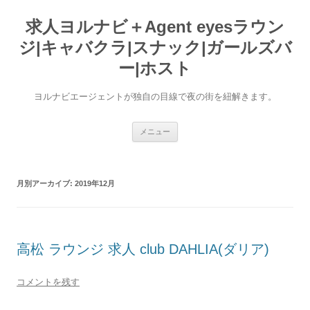
求人ヨルナビ＋Agent eyesラウン
ジ|キャバクラ|スナック|ガールズバ
ー|ホスト
ヨルナビエージェントが独自の目線で夜の街を紐解きます。
コ
メニュー
ン
テ
ン
ツ
へ
月別アーカイブ:
2019年12月
ス
キ
ッ
プ
高松 ラウンジ 求人 club DAHLIA(ダリア)
コメントを残す