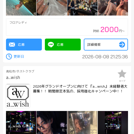
フロアレディ
2000
時給
円～
応募
応募
詳細情報
2026-08-08 21:25:36
高松市/ホストクラブ
a...wish
キープ
2026年グランドオープンに向けて 『a...wish』 未経験者大
募集！！ 期間限定本気の、採用強化キャンペーン中！！