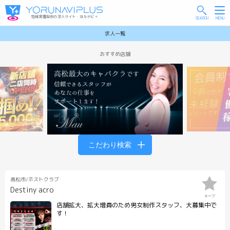
地域密着型夜の求人サイト・ヨルナビ＋
求人一覧
こだわり検索
高松市/ホストクラブ
Destiny acro
キープ
店舗拡大、拡大増員のため男女制作スタッフ、大募集中で
す！