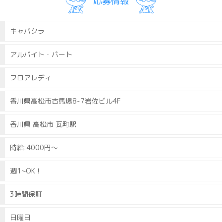
応募情報
携帯 : 090 7780 6009
ヨルナビを見たとお伝え下さい
キャバクラ
アルバイト・パート
フロアレディ
香川県高松市古馬場8-7岩佐ビル4F
香川県 高松市 瓦町駅
時給:4000円～
週1~OK！
3時間保証
日曜日