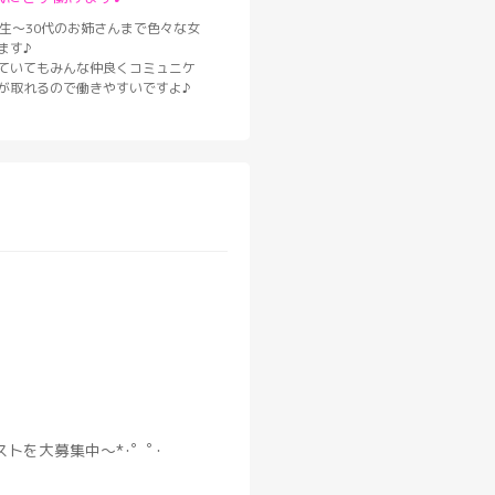
学生〜30代のお姉さんまで色々な女
ます♪
ていてもみんな仲良くコミュニケ
が取れるので働きやすいですよ♪
トを大募集中〜*･゜ﾟ･