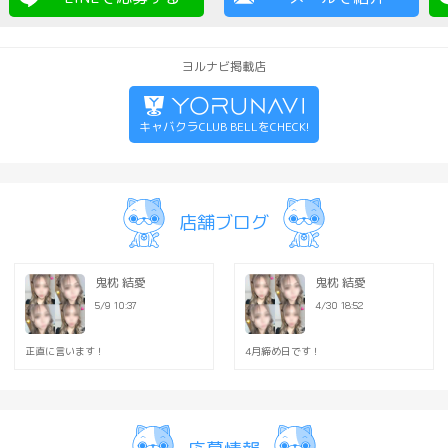
週一回や、たまにしか入れない
す。
ヨルナビ掲載店
【対象となる方】
未経験者大歓迎
(キャバクラがどんなお店か分か
キャバクラCLUB BELLをCHECK!
学生
フリーター
社会人
シングルマザー
店舗ブログ
既婚者
ブランクのある方etc...
鬼枕 結愛
鬼枕 結愛
キャバクラが初めての方でも安
5/9 10:37
4/30 18:52
給与関係もしっかりしてますの
ください☆
正直に言います！
4月締め日です！
高松キャバクラ CLUB BELL
オーナー 枕野 瞬介
LINE ID : shun60096009