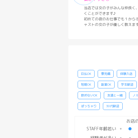
当店では女の子がみんな仲良く
くことができます♪
初めての夜のお仕事でも１から
ャストの女の子が優しく教えま
日払OK
寮完備
体験入店
短期OK
副業OK
学生歓迎
飲めないOK
友達と一緒
ノ
ぽっちゃり
30代歓迎
STAFF年齢若い
経験者が多い