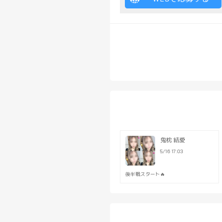
鬼枕 結愛
5/16 17:03
後半戦スタート🔥