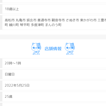
18歳以上
高松市 丸亀市 坂出市 善通寺市 観音寺市 さぬき市 東かがわ市 三豊市
町 綾川町 琴平町 多度津町 まんのう町
店舗情報
20時～1時
日曜日
2022年5月25日
25歳