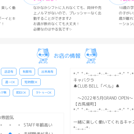
、楽しく働
なかなかシフトに入れなくても、同伴や売
18歳の
上ノルマがないので、プレッシャーなく出
の子がい
ボーイとキ
勤することができます♪
歳が離れ
す！
お酒が飲めなくても大丈夫！
ーション
必要なのはやる気です✨
お店の情報
送迎有
制服有
出来高有
*･゜ﾟ･*:.｡..｡.:*･･*:.｡. .｡.:*･゜ﾟ･*
キャバクラ
週一OK
短時間OK
🔔CLUB BELL「ベル」🔔
ルマ無
即日OK
タトゥーOK
～2022年5月GRAND OPEN〜
【古馬場町】
*･゜ﾟ･*:.｡..｡.:*･･*:.｡. .｡.:*･゜ﾟ･*
一緒に楽しく働いてくれるキャス
STAFF年齢高い
*:.｡..｡.:*･
未経験者が多い