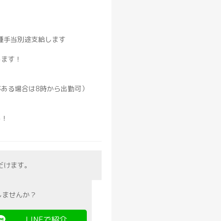
種手当別途支給します
します！
がある場合は8時から出勤可）
し！
だけます。
しませんか？
LINEで紹介