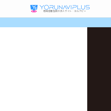
地域密着型夜の求人サイト・ヨルナビ＋
高知ガールズバーの求人
高松メンズ(パブ･メンズバー)の求人
岡山ホストクラブの求人
利用規約・プライバシーポリシー