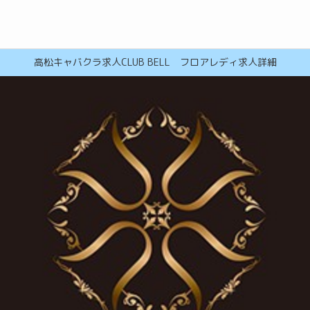
高松キャバクラ求人CLUB BELL フロアレディ求人詳細
エージェントに依頼する
高知メンズ(パブ･メンズバー)の求人
丸亀メンズ(パブ･メンズバー)の求人
高松ホストクラブの求人
高松コンカフェ(コンセプトカフ
松山ホストクラブの求人