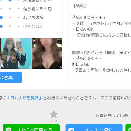
【給料】
落ち着いたお店
若いお客様
時給4000円〜＋α
・同伴手当やボトル手当など各
小さなお店
・日払いOK
・ 昇給有(頑張りに応じて昇給
体験入店9時から（同伴、予定
・時給4000円～
即日支給。
・3回まで可能！引かれもの無
の写真
系列特典多数あり ！
・送迎無料
際に
「ヨルナビを見た」
とお伝えいただくことでスムーズにご応募いた
・美容室モンロー
・飲食店BBハウス
・bar アフター
友達を誘って応募
【営業時間 】
キープ
20:00～翌日1:00
LINEで応募する
メールで紹介