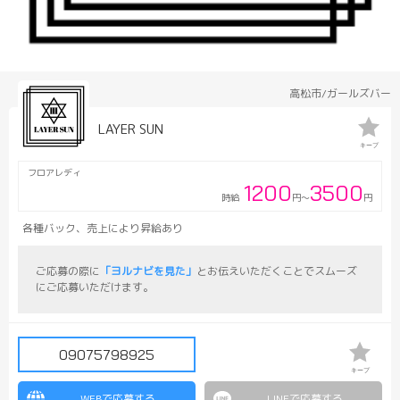
高松市/ガールズバー
LAYER SUN
キープ
フロアレディ
1200
3500
時給
円～
円
各種バック、売上により昇給あり
ご応募の際に
「ヨルナビを見た」
とお伝えいただくことでスムーズ
にご応募いただけます。
09075798925
キープ
WEBで応募する