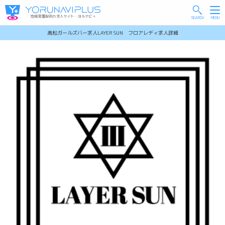
地域密着型夜の求人サイト・ヨルナビ＋
高松ガールズバー求人LAYER SUN フロアレディ求人詳細