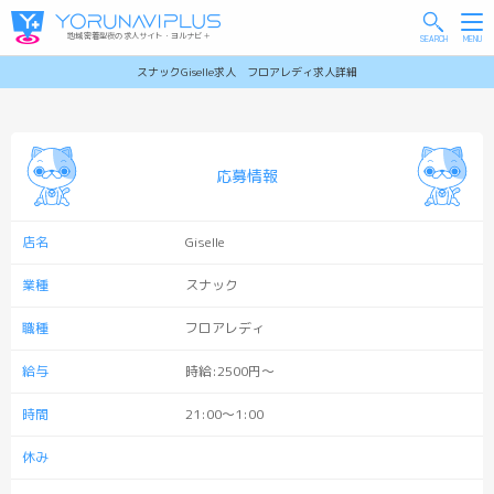
地域密着型夜の求人サイト・ヨルナビ＋
スナックGiselle求人 フロアレディ求人詳細
応募情報
店名
Giselle
業種
スナック
職種
フロアレディ
給与
時給:2500円～
時間
21:00〜1:00
休み