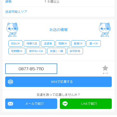
資格
１８歳以上
送迎可能エリア
お店の情報
日払OK
体験入店
送迎有
短期OK
副業OK
週一OK
短時間OK
飲めないOK
友達と一緒
託児所有
0877-85-7110
キープ
WEBで応募する
友達を誘って応募しませんか？
メールで紹介
LINEで紹介