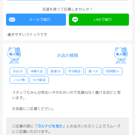
友達を誘って応募しませんか？
メールで紹介
LINEで紹介
働きやすいスナックです
お店の情報
日払OK
体験入店
副業OK
学生歓迎
週一OK
短時間OK
ノルマ無
30代歓迎
スタッフもみんな明るい子がおおいので気兼ねなく働ける店だと思
います。
お気軽にご応募ください。
ご応募の際に
「ヨルナビを見た」
とお伝えいただくことでスムーズ
にご応募いただけます。