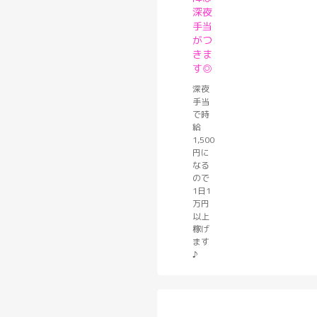
深夜
手当
がつ
きま
す◎
深夜
手当
で時
給
1,500
円に
なる
ので
1日1
万円
以上
稼げ
ます
♪