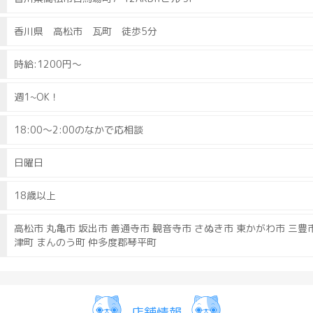
◉応募年齢・資格
￣￣￣￣￣￣￣￣￣
香川県 高松市 瓦町 徒歩5分
18歳以上(高校生不可)
◆未経験の方も全然OK
時給:1200円～
◆経験・経歴不問
◆異業種からの転職も歓迎
週1~OK！
◉勤務時間
18:00〜2:00のなかで応相談
￣￣￣￣￣￣
オープン準備から閉店までの時
日曜日
時間・曜日応相談
18歳以上
◉休日
￣￣￣￣
高松市 丸亀市 坂出市 善通寺市 観音寺市 さぬき市 東かがわ市 三豊市
店休日:日曜日
津町 まんのう町 仲多度郡琴平町
それ以外は出勤できるときでか
気軽にバイトしたい方・副業し
店舗情報