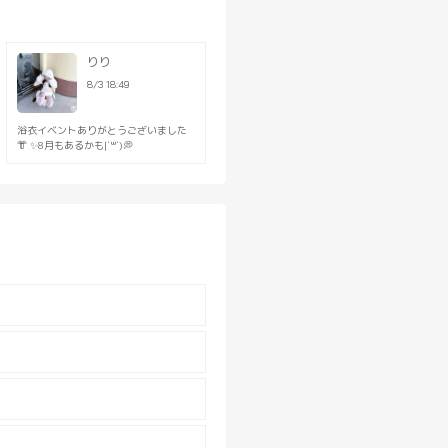
ん！
る環境なので
す。
りり
8/3 18:49
ます。
浴衣イベントありがとうございました
👘 ✨8月もあるかも|˙꒳˙)💭
》を支給！
て
の