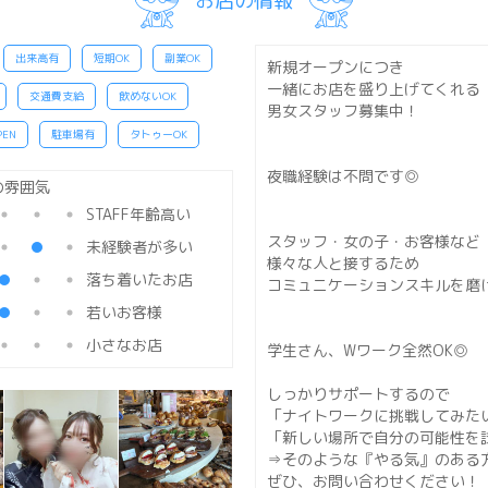
お店の情報
出来高有
短期OK
副業OK
新規オープンにつき
一緒にお店を盛り上げてくれる
交通費支給
飲めないOK
男女スタッフ募集中！
EN
駐車場有
タトゥーOK
夜職経験は不問です◎
STAFF年齢高い
スタッフ・女の子・お客様など
未経験者が多い
様々な人と接するため
落ち着いたお店
コミュニケーションスキルを磨
若いお客様
小さなお店
学生さん、Wワーク全然OK◎
しっかりサポートするので
「ナイトワークに挑戦してみた
「新しい場所で自分の可能性を
⇒そのような『やる気』のある
ぜひ、お問い合わせください！