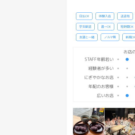
日払OK
体験入店
送迎有
学生歓迎
週一OK
短時間OK
友達と一緒
ノルマ無
新規OP
STAFF年齢若い
経験者が多い
にぎやかなお店
年配のお客様
広いお店