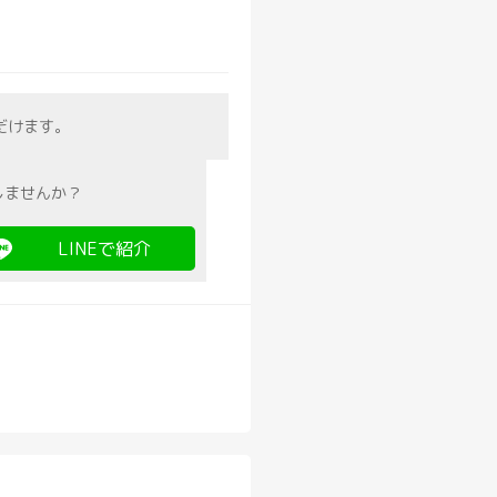
だけます。
しませんか？
LINEで紹介
り
けるのも
取れるから
す◎