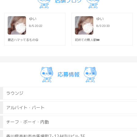
店舗ブログ
『週2～3日』でも問題ありませ
私生活を優先して無理せず稼げ
学業/本業と夜職を両立できま
ゆい
ゆい
8/5 20:22
8/3 20:33
免許及びお車をお持ちの方には
キャストの送り業務もお任せし
最近ハマってるもの🤤
初めての無人駅🚃
当然、給与とは別途《送り手当
ご自分の退勤時間を有効活用し
基本給“＋α”で稼げます◎
応募情報
◉仕事内容
ラウンジ
￣￣￣￣￣￣
テーブルセットや
ドリンク・おしぼり・灰皿など
アルバイト・パート
配膳をお願いします。
特別な資格は必要ないため
チーフ・ボーイ・内勤
未経験者さんも大歓迎です。
香川県高松市古馬場町7-12AKBIIビル 3F