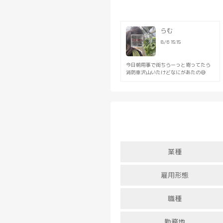
らむ
8/6 15:15
今日朝用事で街ちらーっと寄ってたら
消防車沢山いたけどなにがあたの😅
業種
雇用形態
職種
勤務地