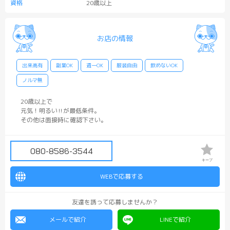
資格
20歳以上
お店の情報
出来高有
副業OK
週一OK
服装自由
飲めないOK
ノルマ無
20歳以上で
元気！明るい‼︎が最低条件。
その他は面接時に確認下さい。
080-8586-3544
キープ
WEBで応募する
友達を誘って応募しませんか？
メールで紹介
LINEで紹介