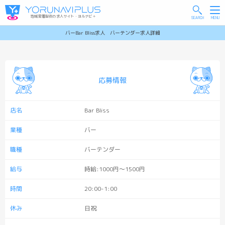
地域密着型夜の求人サイト・ヨルナビ＋
バーBar Bliss求人 バーテンダー求人詳細
応募情報
店名
Bar Bliss
業種
バー
職種
バーテンダー
給与
時給:1000円～1500
円
時間
20:00-1:00
休み
日祝