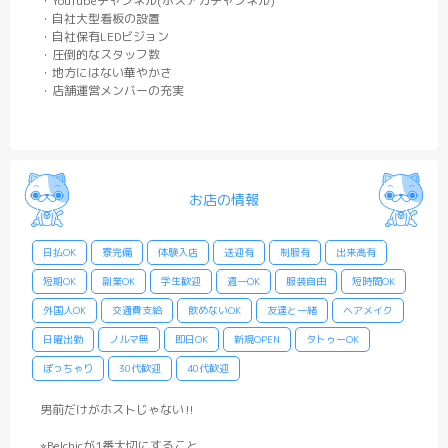
・YouTubeチャンネル(ホスアカチャンネル)
・自社大型看板の設置
・自社保有LEDビジョン
・圧倒的なスタッフ数
・地方にはない華やかさ
・店舗運営メンバーの充実
お店の情報
日払OK
寮完備
体験入店
送迎有
制服有
出来高有
短期OK
副業OK
学生歓迎
週一OK
服装自由
短時間OK
外国人OK
交通費支給
飲めないOK
友達と一緒
ヘアメイク
日曜出勤
ノルマ無
即日OK
新規OPEN
タトゥーOK
ぽっちゃり
30代歓迎
40代歓迎
男前だけがホストじゃない‼️
⭐︎Belchicが1番大切にすること