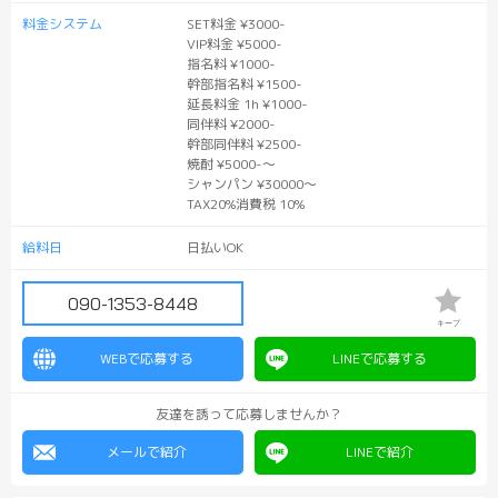
料金システム
SET料金 ¥3000-
VIP料金 ¥5000-
指名料 ¥1000-
幹部指名料 ¥1500-
延長料金 1h ¥1000-
同伴料 ¥2000-
幹部同伴料 ¥2500-
焼酎 ¥5000-〜
シャンパン ¥30000〜
TAX20%消費税 10%
給料日
日払いOK
090-1353-8448
キープ
WEBで応募する
LINEで応募する
友達を誘って応募しませんか？
メールで紹介
LINEで紹介