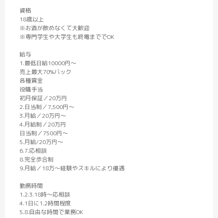
資格
18歳以上
※お酒が飲めなくて大歓迎
※専門学生や大学生も終電まででOK
給与
1.最低日給10000円～
売上最大70%バック
各種賞金
役職手当
初月保証／20万円
2.日当制／7,500円～
3.月給／20万円～
4.月給制／20万円
日当制／7500円～
5.月給/20万円～
6.7.応相談
8.完全歩合制
9.月給／18万～経験やスキルにより優遇
勤務時間
1.2.3.18時～応相談
4.1日に1.2時間程度
5.8.自由な時間で業務OK