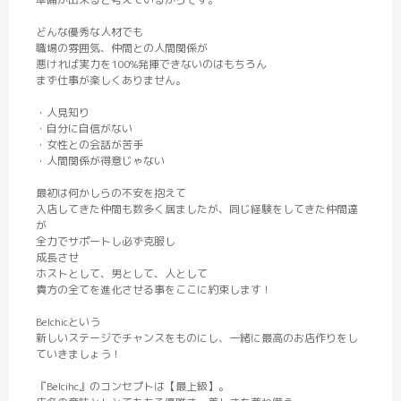
どんな優秀な人材でも
職場の雰囲気、仲間との人間関係が
悪ければ実力を100%発揮できないのはもちろん
まず仕事が楽しくありません。
・人見知り
・自分に自信がない
・女性との会話が苦手
・人間関係が得意じゃない
最初は何かしらの不安を抱えて
入店してきた仲間も数多く居ましたが、同じ経験をしてきた仲間達
が
全力でサポートし必ず克服し
成長させ
ホストとして、男として、人として
貴方の全てを進化させる事をここに約束します！
Belchicという
新しいステージでチャンスをものにし、一緒に最高のお店作りをし
ていきましょう！
『Belcihc』のコンセプトは【最上級】。