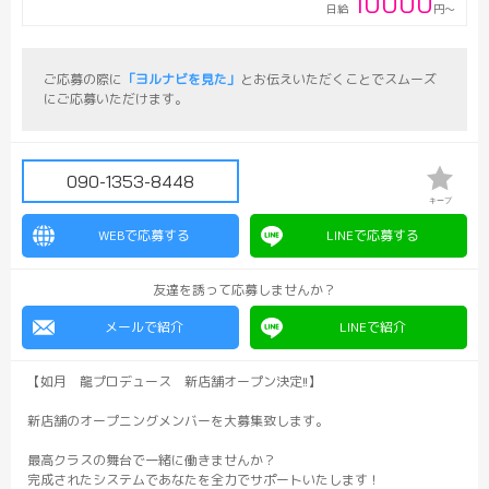
10000
日給
円～
ご応募の際に
「ヨルナビを見た」
とお伝えいただくことでスムーズ
にご応募いただけます。
090-1353-8448
キープ
WEBで応募する
LINEで応募する
友達を誘って応募しませんか？
メールで紹介
LINEで紹介
【如月 龍プロデュース 新店舗オープン決定!!】
新店舗のオープニングメンバーを大募集致します。
最高クラスの舞台で一緒に働きませんか？
完成されたシステムであなたを全力でサポートいたします！