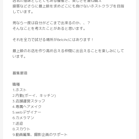
店名の意味としとてもある優雅さ、美しさを兼ね備え
接客などさらに最上級を求めどこにも負けないホストクラブを目指
しています。
男なら一度は自分がどこまで出来るのか、、？
そんなことを考えたことがあると思います。
それを全力で試せる場所がBelcihcにはあります！
最上級のお店を作り高め合える仲間に出会えることを楽しみにして
います。
募集要項
職種
1.ホスト
2.内勤(ボーイ、キッチン)
3.店舗運営スタッフ
4.専属ヘアメイク
5.webデザイナー
6.カメラマン
7.送迎
8.スカウト
9.動画編集、撮影企画のサポート