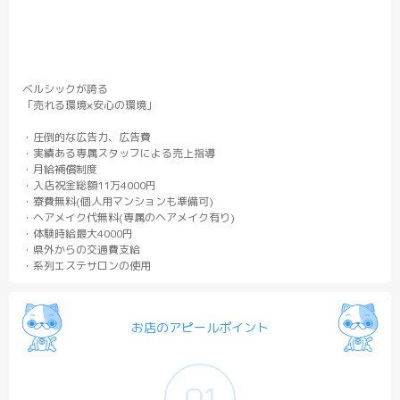
ベルシックが誇る
「売れる環境×安心の環境」
・圧倒的な広告力、広告費
・実績ある専属スタッフによる売上指導
・月給補償制度
・入店祝金総額11万4000円
・寮費無料(個人用マンションも準備可)
・ヘアメイク代無料(専属のヘアメイク有り)
・体験時給最大4000円
・県外からの交通費支給
・系列エステサロンの使用
お店のアピールポイント