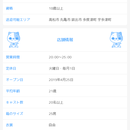
資格
18歳以上
送迎可能エリア
高松市 丸亀市 坂出市 多度津町 宇多津町
店舗情報
営業時間
20:00〜25:00
定休日
火曜日・毎月1日
オープン日
2019年4月25日
平均年齢
21歳
キャスト数
20名以上
箱のサイズ
25席
衣裳
自由