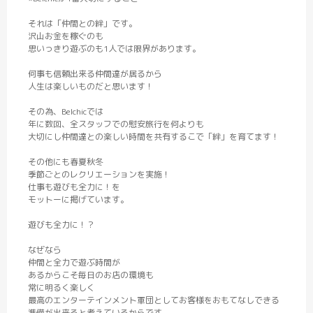
それは「仲間との絆」です。
沢山お金を稼ぐのも
思いっきり遊ぶのも1人では限界があります。
何事も信頼出来る仲間達が居るから
人生は楽しいものだと思います！
その為、Belchicでは
年に数回、全スタッフでの慰安旅行を何よりも
大切にし仲間達との楽しい時間を共有するこで「絆」を育てます！
その他にも春夏秋冬
季節ごとのレクリエーションを実施！
仕事も遊びも全力に！を
モットーに掲げています。
遊びも全力に！？
なぜなら
仲間と全力で遊ぶ時間が
あるからこそ毎日のお店の環境も
常に明るく楽しく
最高のエンターテインメント軍団としてお客様をおもてなしできる
準備が出来ると考えているからです。