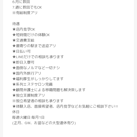
6.月に数回
7.週に数回でもOK
※有給制度アリ
待遇
★店内見学OK
★短時間だけの体験OK
★交通費支給
★最寄りの駅まで送迎アリ
★日払い可
★LINEだけでの相談も承ります
★即日入寮可
★面倒なノルマなど一切ナシ
★国内外旅行アリ
★福利厚生がしっかりしてます
★系列エステサロン完備
★顧問弁護士による移籍問題も解決致します
★独立支援制度アリ
※独立希望者の相談も承ります
★体験入店、面接希望者、店内見学などお気軽にご相談下さい‼︎
休日
毎週火曜日 毎月1日
(正月、GW、お盆などの大型連休有り)