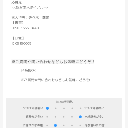
応募先
<<総合求人ダイアル>>
求人担当：佐々木 龍司
【携帯】
090-1353-8448
【LINE】
ID 05150008
■スマホの方はこちらをタップ■
※ご質問や問い合わせなどもお気軽にどうぞ!!
24時間OK
※ご質問や問い合わせなどもお気軽にどうぞ!!
STAFF年齢若い
STAFF年齢高い
経験者が多い
未経験者が多い
にぎやかなお店
落ち着いたお店