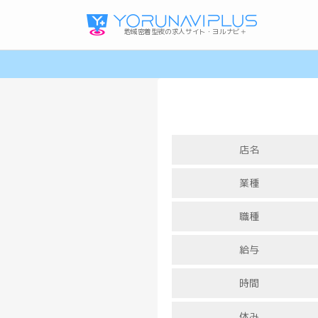
地域密着型夜の求人サイト・ヨルナビ＋
店名
業種
職種
給与
高知ガールズバーの求人
高松メンズ(パブ･メンズバー)の求人
岡山ホストクラブの求人
利用規約・プライバシーポリシー
時間
休み