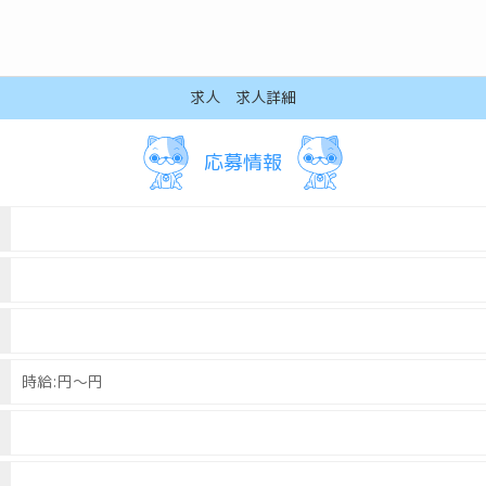
求人 求人詳細
応募情報
時給:円～
円
エージェントに依頼する
高知メンズ(パブ･メンズバー)の求人
丸亀メンズ(パブ･メンズバー)の求人
高松ホストクラブの求人
高松コンカフェ(コンセプトカフ
松山ホストクラブの求人