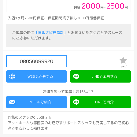
2000
2500
時給
円～
円
入店1ヶ月2500円保証、保証期間終了後も2000円最低保証
ご応募の際に
「ヨルナビを見た」
とお伝えいただくことでスムーズ
にご応募いただけます。
08056689920
キープ
WEBで応募する
LINEで応募する
友達を誘って応募しませんか？
メールで紹介
LINEで紹介
丸亀のスナックClubShark
アットホームな雰囲気のお店ですサポートスタッフも充実してるので初心
者でも安心して働けます