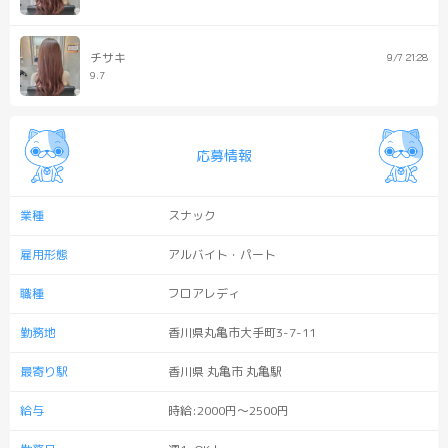
チサキ
9/7 21:28
9.7
応募情報
業種
スナック
雇用形態
アルバイト・パート
職種
フロアレディ
勤務地
香川県丸亀市大手町3-7-11
最寄り駅
香川県 丸亀市 丸亀駅
給与
時給:2000円～2500
円