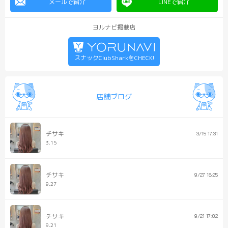
メールで紹介
LINEで紹介
ヨルナビ掲載店
スナックClubSharkをCHECK!
店舗ブログ
チサキ
3/15 17:31
3.15
チサキ
9/27 18:25
9.27
チサキ
9/21 17:02
9.21