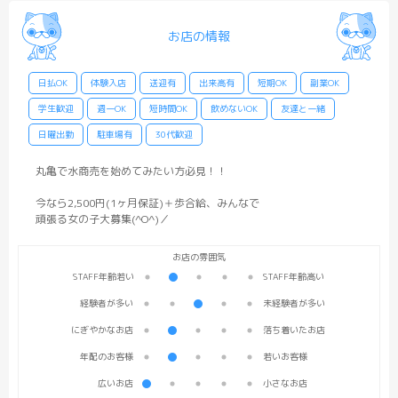
お店の情報
日払OK
体験入店
送迎有
出来高有
短期OK
副業OK
学生歓迎
週一OK
短時間OK
飲めないOK
友達と一緒
日曜出勤
駐車場有
30代歓迎
丸亀で水商売を始めてみたい方必見！！
今なら2,500円(1ヶ月保証)＋歩合給、みんなで
頑張る女の子大募集(^O^)／
STAFF年齢若い
STAFF年齢高い
経験者が多い
未経験者が多い
にぎやかなお店
落ち着いたお店
年配のお客様
若いお客様
広いお店
小さなお店