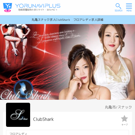
地域密着型夜の求人サイト・ヨルナビ＋
丸亀スナック求人ClubShark フロアレディ求人詳細
丸亀市/スナック
ClubShark
キープ
フロアレディ