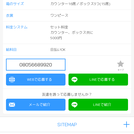
箱のサイズ
カウンター16席／ボックス3つ(15席)
衣裳
ワンピース
料金システム
セット料金
カウンター、ボックス共に
5000円
給料日
日払いOK
08056689920
キープ
WEBで応募する
LINEで応募する
友達を誘って応募しませんか？
メールで紹介
LINEで紹介