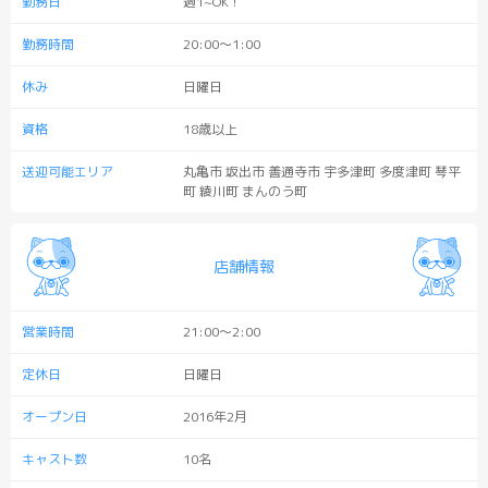
勤務日
週1~OK！
勤務時間
20:00〜1:00
休み
日曜日
資格
18歳以上
送迎可能エリア
丸亀市 坂出市 善通寺市 宇多津町 多度津町 琴平
町 綾川町 まんのう町
店舗情報
営業時間
21:00〜2:00
定休日
日曜日
オープン日
2016年2月
キャスト数
10名