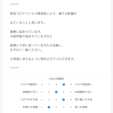
*****
新型コロナウイルス感染症により、様々な影響が
出ていることと思います。
勤務に悩まれている方、
お給料面で悩まれている方など
副業に不安に思っている方もお気軽に、
まずはご一報ください。
お希望に添えるように努めさせていただきます。
*****
STAFF年齢若い
STAFF年齢高い
経験者が多い
未経験者が多い
にぎやかなお店
落ち着いたお店
年配のお客様
若いお客様