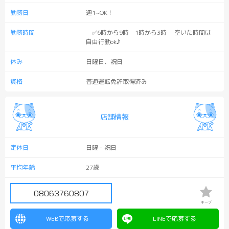
勤務日
週1~OK！
勤務時間
✅6時から9時 1時から3時 空いた時間は
自由行動ok♪
休み
日曜日、祝日
資格
普通運転免許取得済み
店舗情報
定休日
日曜・祝日
平均年齢
27歳
08063760807
キープ
WEBで応募する
LINEで応募する