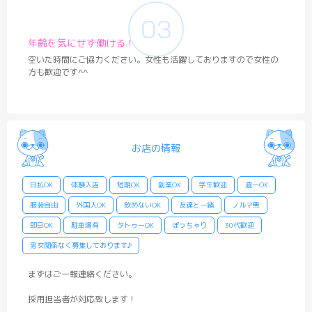
年齢を気にせず働ける！
空いた時間にご協力ください。女性も活躍しておりますので女性の
方も歓迎です^^
お店の情報
日払OK
体験入店
短期OK
副業OK
学生歓迎
週一OK
服装自由
外国人OK
飲めないOK
友達と一緒
ノルマ無
即日OK
駐車場有
タトゥーOK
ぽっちゃり
30代歓迎
男女関係なく募集しております♪
まずはご一報連絡ください。
採用担当者が対応致します！