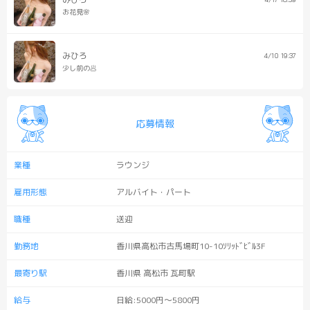
お花見🌸
みひろ
4/10 19:37
少し前の🥟
応募情報
業種
ラウンジ
雇用形態
アルバイト・パート
職種
送迎
勤務地
香川県高松市古馬場町10-10ｿﾘｯﾄﾞﾋﾞﾙ3F
最寄り駅
香川県 高松市 瓦町駅
給与
日給:5000円～5800
円