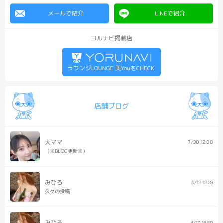
メールで紹介
LINEで紹介
ヨルナビ掲載店
ラウンジLOUNGE 美YouをCHECK!
店舗ブログ
大ママ
7/30 12:00
（※BLOG更新※）
みひろ
6/12 12:23
久々の投稿
みひろ
4/17 18:59