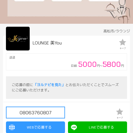
高松市/ラウンジ
LOUNGE 美You
キープ
送迎
5000
5800
日給
円～
円
ご応募の際に
「ヨルナビを見た」
とお伝えいただくことでスムーズ
にご応募いただけます。
08063760807
キープ
WEBで応募する
LINEで応募する