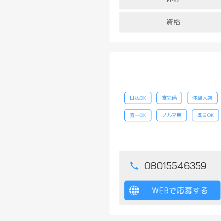
資格
日払OK
寮完備
体験入店
週一OK
ノルマ無
即日OK
08015546359
WEBで応募する