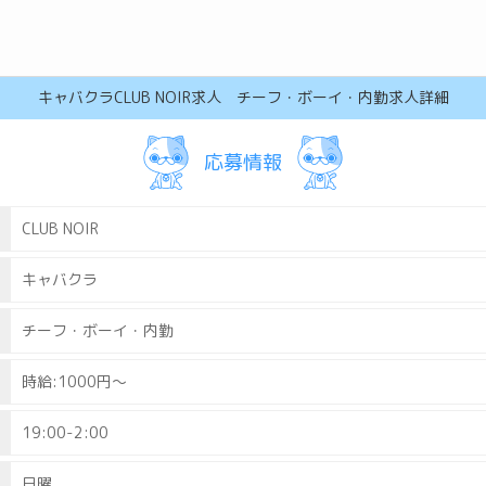
キャバクラCLUB NOIR求人 チーフ・ボーイ・内勤求人詳細
応募情報
CLUB NOIR
キャバクラ
チーフ・ボーイ・内勤
時給:1000円～
エージェントに依頼する
高知メンズ(パブ･メンズバー)の求人
丸亀メンズ(パブ･メンズバー)の求人
高松ホストクラブの求人
高松コンカフェ(コンセプトカフ
松山ホストクラブの求人
19:00-2:00
日曜