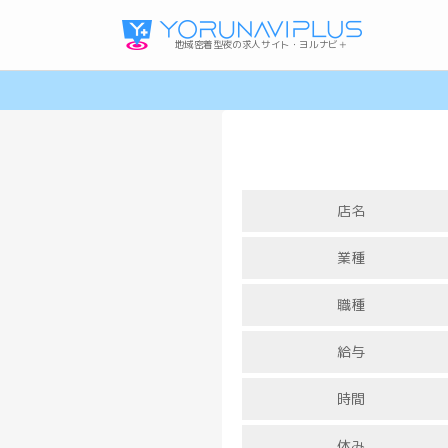
地域密着型夜の求人サイト・ヨルナビ＋
店名
業種
職種
給与
高知ガールズバーの求人
高松メンズ(パブ･メンズバー)の求人
岡山ホストクラブの求人
利用規約・プライバシーポリシー
時間
休み