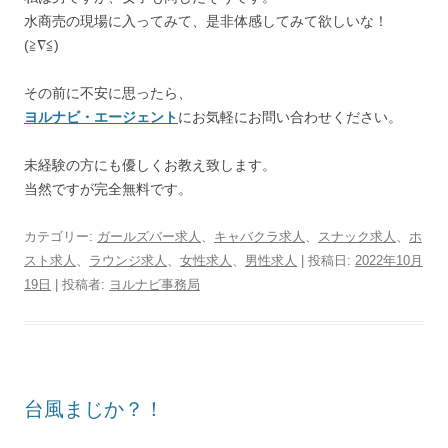
水商売の現場に入ってみて、是非体感してみて欲しいな！
(≧∇≦)
その前に不安に思ったら、
ヨルナビ・エージェント
にお気軽にお問い合わせください。
未経験の方にも優しくお教え致します。
当然ですが完全無料です。
カテゴリー:
ガールズバー求人
、
キャバクラ求人
、
スナック求人
、
ホ
スト求人
、
ラウンジ求人
、
女性求人
、
男性求人
| 投稿日:
2022年10月
19日
|
投稿者:
ヨルナビ事務局
台風まじか？！