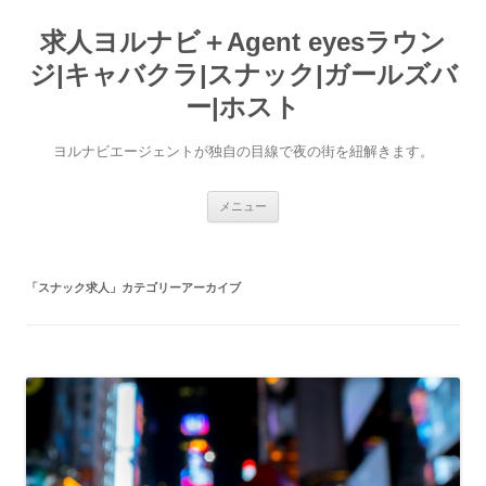
求人ヨルナビ＋Agent eyesラウン
ジ|キャバクラ|スナック|ガールズバ
ー|ホスト
ヨルナビエージェントが独自の目線で夜の街を紐解きます。
コ
メニュー
ン
テ
ン
ツ
へ
「
スナック求人
」カテゴリーアーカイブ
ス
キ
ッ
プ