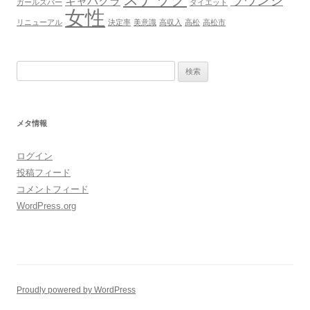
ラウンジ
キャバクラ
ガールズバー
ダイエット
女性
リニューアル
決定率
美意識
高収入
高松
高松市
検
索:
メタ情報
ログイン
投稿フィード
コメントフィード
WordPress.org
Proudly powered by WordPress