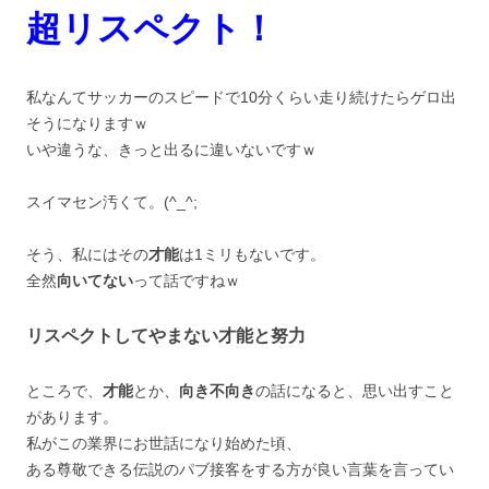
超リスペクト！
私なんてサッカーのスピードで10分くらい走り続けたらゲロ出
そうになりますｗ
いや違うな、きっと出るに違いないですｗ
スイマセン汚くて。(^_^;ゞ
そう、私にはその
才能
は1ミリもないです。
全然
向いてない
って話ですねｗ
リスペクトしてやまない才能と努力
ところで、
才能
とか、
向き不向き
の話になると、思い出すこと
があります。
私がこの業界にお世話になり始めた頃、
ある尊敬できる伝説のパブ接客をする方が良い言葉を言ってい