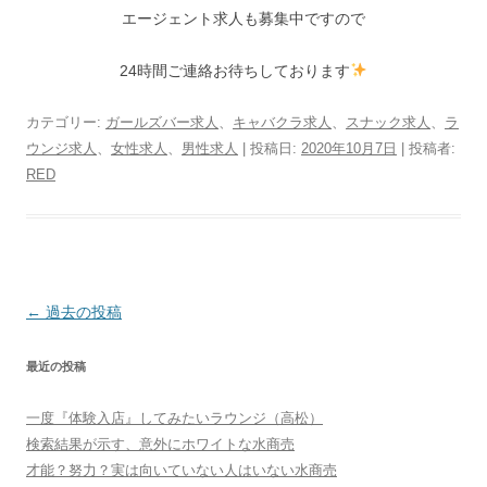
エージェント求人も募集中ですので
24時間ご連絡お待ちしております
カテゴリー:
ガールズバー求人
、
キャバクラ求人
、
スナック求人
、
ラ
ウンジ求人
、
女性求人
、
男性求人
| 投稿日:
2020年10月7日
|
投稿者:
RED
投
←
過去の投稿
稿
最近の投稿
ナ
ビ
一度『体験入店』してみたいラウンジ（高松）
ゲ
検索結果が示す、意外にホワイトな水商売
ー
才能？努力？実は向いていない人はいない水商売