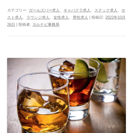
カテゴリー:
ガールズバー求人
、
キャバクラ求人
、
スナック求人
、
ホ
スト求人
、
ラウンジ求人
、
女性求人
、
男性求人
| 投稿日:
2022年10月
26日
|
投稿者:
ヨルナビ事務局