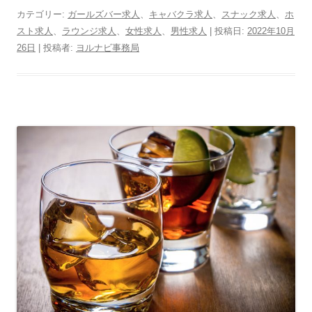
カテゴリー:
ガールズバー求人
、
キャバクラ求人
、
スナック求人
、
ホ
スト求人
、
ラウンジ求人
、
女性求人
、
男性求人
| 投稿日:
2022年10月
26日
|
投稿者:
ヨルナビ事務局