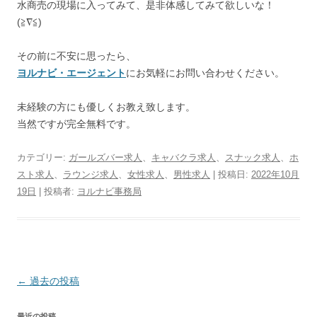
水商売の現場に入ってみて、是非体感してみて欲しいな！
(≧∇≦)
その前に不安に思ったら、
ヨルナビ・エージェント
にお気軽にお問い合わせください。
未経験の方にも優しくお教え致します。
当然ですが完全無料です。
カテゴリー:
ガールズバー求人
、
キャバクラ求人
、
スナック求人
、
ホ
スト求人
、
ラウンジ求人
、
女性求人
、
男性求人
| 投稿日:
2022年10月
19日
|
投稿者:
ヨルナビ事務局
投
←
過去の投稿
稿
最近の投稿