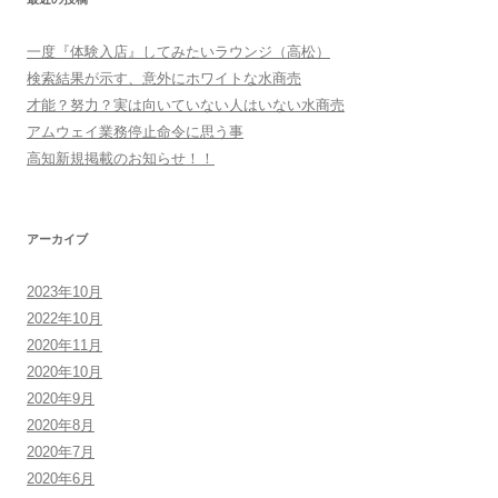
ナ
ビ
一度『体験入店』してみたいラウンジ（高松）
ゲ
検索結果が示す、意外にホワイトな水商売
ー
才能？努力？実は向いていない人はいない水商売
シ
アムウェイ業務停止命令に思う事
高知新規掲載のお知らせ！！
ョ
ン
アーカイブ
2023年10月
2022年10月
2020年11月
2020年10月
2020年9月
2020年8月
2020年7月
2020年6月