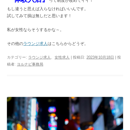
って制度が改めてイイ！
もし違うと思えば入らなければいいんです。
試してみて損は無しだと思います！
私が女性ならそうするかな～。
その他の
ラウンジ求人
はこちらからどうぞ。
カテゴリー:
ラウンジ求人
、
女性求人
| 投稿日:
2023年10月18日
|
投
稿者:
ヨルナビ事務局