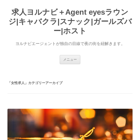
求人ヨルナビ＋Agent eyesラウン
ジ|キャバクラ|スナック|ガールズバ
ー|ホスト
ヨルナビエージェントが独自の目線で夜の街を紐解きます。
コ
メニュー
ン
テ
ン
ツ
へ
「
女性求人
」カテゴリーアーカイブ
ス
キ
ッ
プ