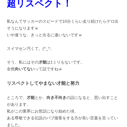
超リスペクト！
私なんてサッカーのスピードで10分くらい走り続けたらゲロ出
そうになりますｗ
いや違うな、きっと出るに違いないですｗ
スイマセン汚くて。(^_^;ゞ
そう、私にはその
才能
は1ミリもないです。
全然
向いてない
って話ですねｗ
リスペクトしてやまない才能と努力
ところで、
才能
とか、
向き不向き
の話になると、思い出すこと
があります。
私がこの業界にお世話になり始めた頃、
ある尊敬できる伝説のパブ接客をする方が良い言葉を言ってい
ました。