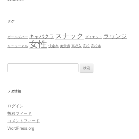
タグ
スナック
ラウンジ
キャバクラ
ガールズバー
ダイエット
女性
リニューアル
決定率
美意識
高収入
高松
高松市
検
索:
メタ情報
ログイン
投稿フィード
コメントフィード
WordPress.org