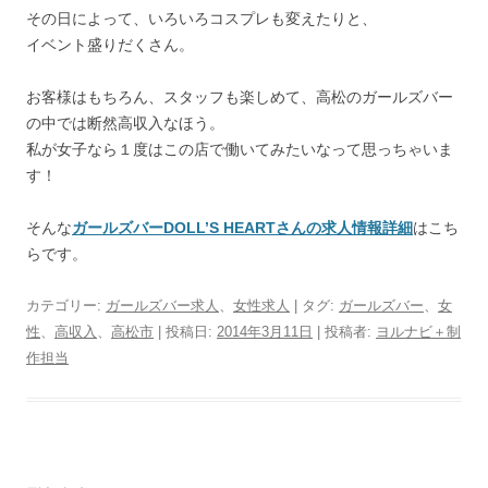
その日によって、いろいろコスプレも変えたりと、
イベント盛りだくさん。
お客様はもちろん、スタッフも楽しめて、高松のガールズバー
の中では断然高収入なほう。
私が女子なら１度はこの店で働いてみたいなって思っちゃいま
す！
そんな
ガールズバーDOLL’S HEARTさんの求人情報詳細
はこち
らです。
カテゴリー:
ガールズバー求人
、
女性求人
| タグ:
ガールズバー
、
女
性
、
高収入
、
高松市
| 投稿日:
2014年3月11日
|
投稿者:
ヨルナビ＋制
作担当