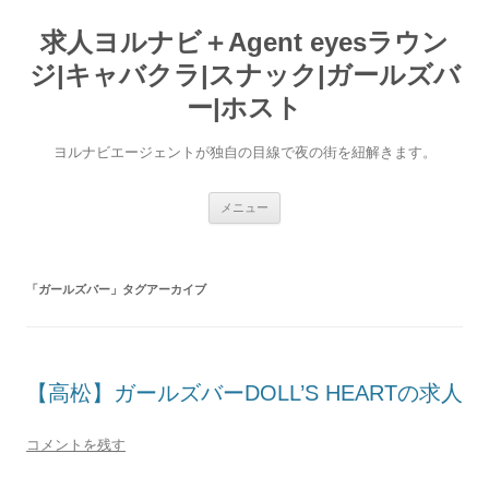
求人ヨルナビ＋Agent eyesラウン
ジ|キャバクラ|スナック|ガールズバ
ー|ホスト
ヨルナビエージェントが独自の目線で夜の街を紐解きます。
コ
メニュー
ン
テ
ン
ツ
へ
「
ガールズバー
」タグアーカイブ
ス
キ
ッ
プ
【高松】ガールズバーDOLL’S HEARTの求人
コメントを残す