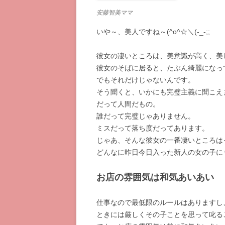
安藤智美ママ
いや～、美人ですね～(^o^☆＼(-_-;;
彼女の凄いところは、美意識が高く、美
彼女のそばに居ると、たぶん綺麗になっ
でもそれだけじゃないんです。
そう聞くと、いかにも完璧主義に聞こえ
だって人間だもの。
誰だって完璧じゃありません。
ミスだって落ち度だってあります。
じゃあ、そんな彼女の一番凄いところは
どんなに昨日今日入った新人の女の子に
お店の雰囲気は和気あいあい
仕事なので最低限のルールはありますし
ときには厳しくその子ことを思って叱る