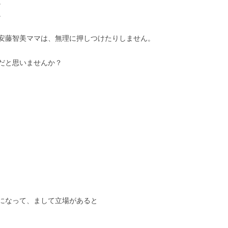
。
。
安藤智美ママは、無理に押しつけたりしません。
だと思いませんか？
になって、まして立場があると