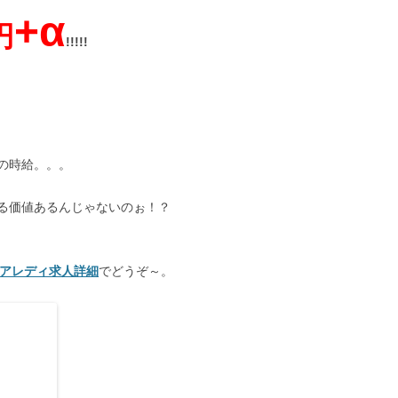
+α
円
!!!!!
の時給。。。
る価値あるんじゃないのぉ！？
フロアレディ求人詳細
でどうぞ～。