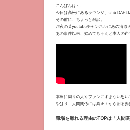
こんばんは～。
今日は高松にあるラウンジ、club DAH
その前に、ちょっと雑談。
昨夜の某youtubeチャンネルにあの清
あの事件以来、始めてちゃんと本人の声
本当に周りの人やファンにすまない思い
やはり、人間関係には真正面から謝る姿
職場を離れる理由のTOPは「人間