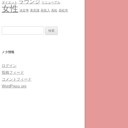
ラウンジ
ダイエット
リニューアル
女性
決定率
美意識
高収入
高松
高松市
検
索:
メタ情報
ログイン
投稿フィード
コメントフィード
WordPress.org