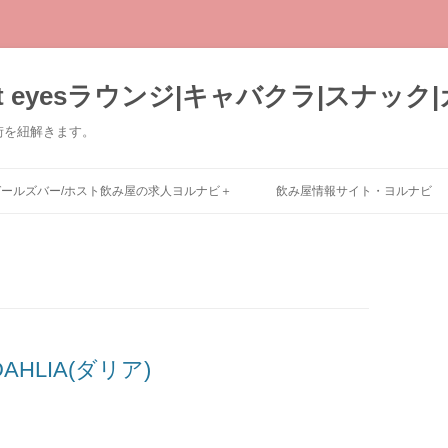
t eyesラウンジ|キャバクラ|スナック
街を紐解きます。
コ
ン
/ガールズバー/ホスト飲み屋の求人ヨルナビ＋
飲み屋情報サイト・ヨルナビ
テ
ン
ツ
へ
ス
キ
ッ
プ
DAHLIA(ダリア)