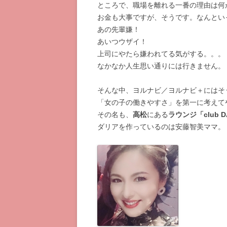
ところで、職場を離れる一番の理由は何
お金も大事ですが、そうです。なんとい
あの先輩嫌！
あいつウザイ！
上司にやたら嫌われてる気がする。。。
なかなか人生思い通りには行きません。
そんな中、ヨルナビ／ヨルナビ＋にはそ
「女の子の働きやすさ」を第一に考えて
その名も、
高松
にある
ラウンジ「club D
ダリアを作っているのは安藤智美ママ。