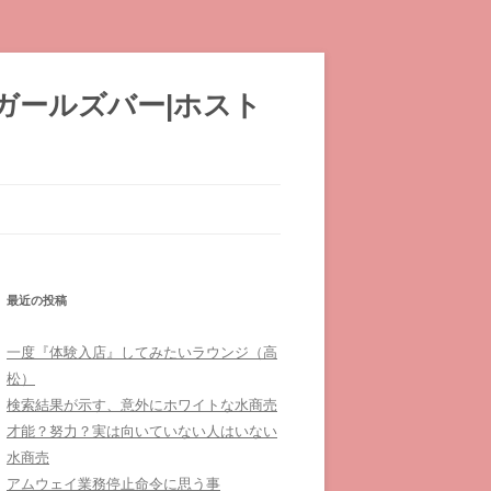
|ガールズバー|ホスト
最近の投稿
一度『体験入店』してみたいラウンジ（高
松）
検索結果が示す、意外にホワイトな水商売
才能？努力？実は向いていない人はいない
水商売
アムウェイ業務停止命令に思う事