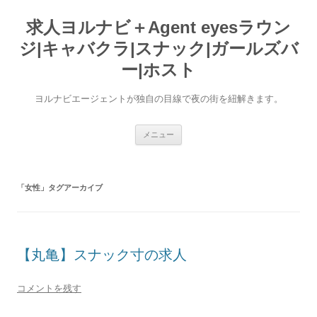
求人ヨルナビ＋Agent eyesラウン
ジ|キャバクラ|スナック|ガールズバ
ー|ホスト
ヨルナビエージェントが独自の目線で夜の街を紐解きます。
コ
メニュー
ン
テ
ン
ツ
へ
「
女性
」タグアーカイブ
ス
キ
ッ
プ
【丸亀】スナック寸の求人
コメントを残す