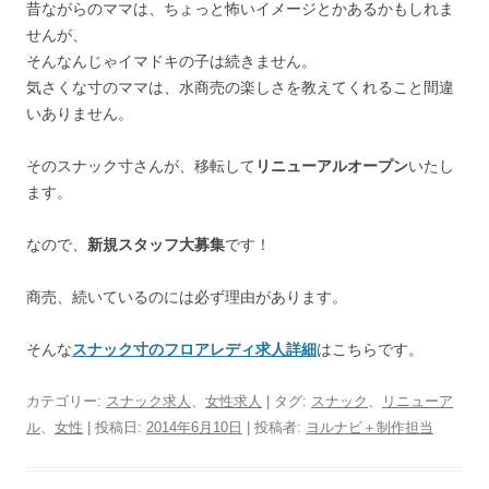
昔ながらのママは、ちょっと怖いイメージとかあるかもしれま
せんが、
そんなんじゃイマドキの子は続きません。
気さくな寸のママは、水商売の楽しさを教えてくれること間違
いありません。
そのスナック寸さんが、移転して
リニューアルオープン
いたし
ます。
なので、
新規スタッフ大募集
です！
商売、続いているのには必ず理由があります。
そんな
スナック寸のフロアレディ求人詳細
はこちらです。
カテゴリー:
スナック求人
、
女性求人
| タグ:
スナック
、
リニューア
ル
、
女性
| 投稿日:
2014年6月10日
|
投稿者:
ヨルナビ＋制作担当