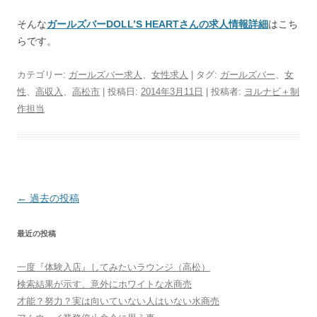
そんな
ガールズバーDOLL’S HEARTさんの求人情報詳細
はこち
らです。
カテゴリー:
ガールズバー求人
、
女性求人
| タグ:
ガールズバー
、
女
性
、
高収入
、
高松市
| 投稿日:
2014年3月11日
|
投稿者:
ヨルナビ＋制
作担当
投
←
過去の投稿
稿
最近の投稿
ナ
ビ
一度『体験入店』してみたいラウンジ（高松）
ゲ
検索結果が示す、意外にホワイトな水商売
ー
才能？努力？実は向いていない人はいない水商売