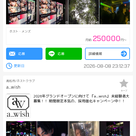
24hOK LINE okioki.
ホスト・メンズ
250000
月給
円～
応募
応募
詳細情報
2026-08-08 23:12:37
高松市/ホストクラブ
a...wish
キープ
2026年グランドオープンに向けて 『a...wish』 未経験者大
募集！！ 期間限定本気の、採用強化キャンペーン中！！