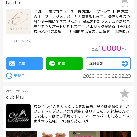
Belchic
キープ
【如月 龍プロデュース 新店舗オープン決定!!】 新店舗
のオープニングメンバーを大募集致します。 最高クラスの
舞台で一緒に働きませんか？ 完成されたシステムであなた
を全力でサポートいたします！ ベルシックが誇る 「売れる
環境×安心の環境」 ・圧倒的な広告力、広告費 ・実績ある
専属スタッフによる売上指導 ・月給補償制度 ・入店祝金総
額11万4000円 ・寮費無料(個人用マンションも準備可) ・
ホスト・メンズ
ヘアメイク代無料(専属のヘアメイク有り) ・体験時給最大
10000
日給
円～
4000円 ・県外からの交通費支給 ・系列エステサロンの使
用
応募
応募
詳細情報
2026-06-08 22:02:23
高松市/キャバクラ
club Mau
キープ
女の子1人1人を大切にしてきた結果、今では高松のキャバ
クラでトップクラスの在籍数となりました。未経験の方で
も安心して働ける環境ですし、マイナンバーも対応してい
ます☆お気軽にご応募ください♬