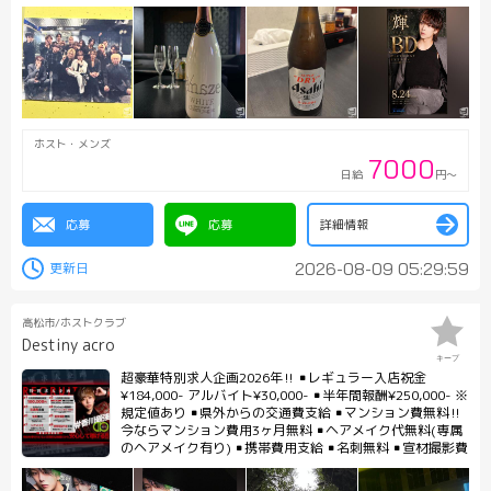
ホスト・メンズ
7000
日給
円～
応募
応募
詳細情報
2026-08-09 05:29:59
高松市/ホストクラブ
Destiny acro
キープ
超豪華特別求人企画2026年‼︎ ▪️レギュラー入店祝金
¥184,000- アルバイト¥30,000- ▪️半年間報酬¥250,000- ※
規定値あり ▪️県外からの交通費支給 ▪️マンション費無料‼︎
今ならマンション費用3ヶ月無料 ▪️ヘアメイク代無料(専属
のヘアメイク有り) ▪️携帯費用支給 ▪️名刺無料 ▪️宣材撮影費
無料 ▪️自社エステサロン完備 問い合わせ先 店舗:087-823-
8950 19時から25時まで 求人担当 沖:090-5719-3434