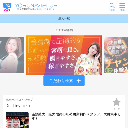
地域密着型夜の求人サイト・ヨルナビ＋
求人一覧
こだわり検索
高松市/ホストクラブ
Destiny acro
キープ
店舗拡大、拡大増員のため男女制作スタッフ、大募集中で
す！